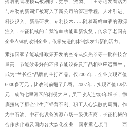
落后的管理模式被剔除，竞争、激励、自主等迸发着活力
与冲劲的新词汇被写入了新公司的管理章程。人才引进、
科技投入、新品研发、专利技术……随着新鲜血液的源源
注入，长征机械的自我造血功能重新恢复，传承了老国有
企业衣钵的改制企业，依靠先进的体制焕发出新的活力。
紧扣国家节能减排政策开发的空冷式换热器等一批科技含
量高、节能效果好的环保节能设备及产品相继应运而生，
成为“兰长征”品牌的主打产品。仅2005年，企业实现产值
6000多万元，比改制前翻了几番。2007年，实现产值1.9亿
元，成为七里河区的利税大户，员工收入连续3年增长，彻
底扭转了原企业生产经营不利、职工人心涣散的局面。作
为中石油、中石化设备资源市场一级供应商，长征机械的
合作伙伴遍及国内各大炼化企业，国家重点项目———西