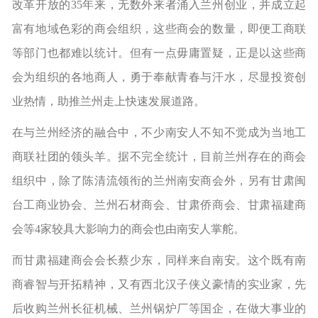
改革开放的35年来，无数外来者涌入兰州创业，并成立起
富有地域色彩的商会组织，这些商会的数量，即便工商联
等部门也都难以统计。但有一点毋庸置疑，正是以这些商
会为组织的各地商人，勇于奉献青春与汗水，尽显投资创
业热情，助推兰州走上快速发展道路。
在与兰州经济的融合中，不少南安人不知不觉成为当地工
商联社团的领头羊。据不完全统计，目前兰州存在的商会
组织中，除了陈清流领衔的兰州南安商会外，另有甘肃闽
台工商业协会、兰州石材商会、甘肃侨商会、甘肃福建商
会等4家较具大影响力的商会也由南安人掌舵。
而甘肃福建商会会长蔡少东，同样来自南安。这个既有南
商睿智与开拓精神，又有西北汉子侠义豪情的实业家，先
后收购兰州长征机械、兰州锅炉厂等国企，在做大事业的