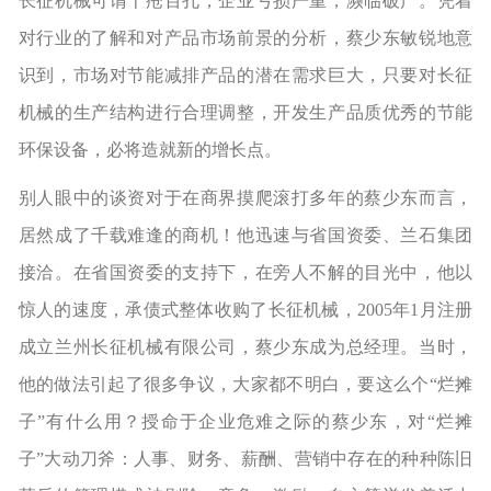
长征机械可谓千疮百孔，企业亏损严重，濒临破产。凭着
对行业的了解和对产品市场前景的分析，蔡少东敏锐地意
识到，市场对节能减排产品的潜在需求巨大，只要对长征
机械的生产结构进行合理调整，开发生产品质优秀的节能
环保设备，必将造就新的增长点。
别人眼中的谈资对于在商界摸爬滚打多年的蔡少东而言，
居然成了千载难逢的商机！他迅速与省国资委、兰石集团
接洽。在省国资委的支持下，在旁人不解的目光中，他以
惊人的速度，承债式整体收购了长征机械，2005年1月注册
成立兰州长征机械有限公司，蔡少东成为总经理。当时，
他的做法引起了很多争议，大家都不明白，要这么个“烂摊
子”有什么用？授命于企业危难之际的蔡少东，对“烂摊
子”大动刀斧：人事、财务、薪酬、营销中存在的种种陈旧