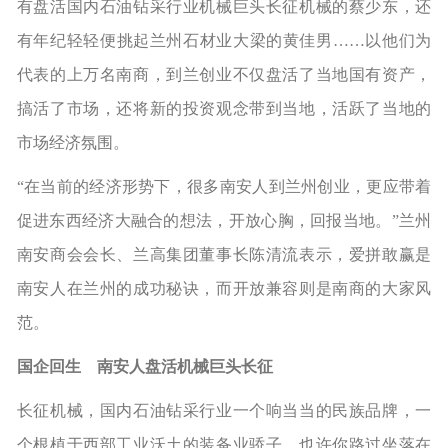
有盘活国内石油钻采行业机械巨头长征机械的蔡少东，还
有年纪轻轻便挑起兰州石材业大梁的黄佳男……以他们为
代表的上万名南商，到兰创业不仅盘活了当地国有资产，
搞活了市场，还将新的投资观念带到当地，活跃了当地的
市场经济氛围。
“在当前的经济形势下，很多南安人到兰州创业，更应带着
促进东西经济大融合的想法，开放心胸，回报当地。”兰州
南安商会会长、兰高集团董事长陈清流表示，爱拼敢赢是
南安人在兰州的成功秘诀，而开放兼容则是南商的大家风
范。
国企回生 南安人盘活机械巨头长征
长征机械，国内石油钻采行业一个响当当的民族品牌，一
个根植于西部工业沃土的装备业骄子。也许你路过坐落在