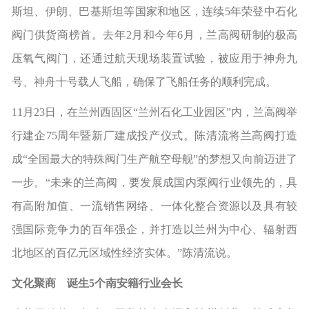
斯坦、伊朗、巴基斯坦等国家和地区，连续5年荣登中石化
阀门供货商榜首。去年2月和今年6月，兰高阀研制的极高
压氧气阀门，还通过航天现场装置试验，被应用于神舟九
号、神舟十号载人飞船，确保了飞船任务的顺利完成。
11月23日，在兰州西固区“兰州石化工业园区”内，兰高阀举
行建企75周年暨新厂建成投产仪式。陈清流将兰高阀打造
成“全国最大的特殊阀门生产航空母舰”的梦想又向前迈进了
一步。“未来的兰高阀，要发展成国内泵阀行业领先的，具
有高附加值、一流销售网络、一体化整合资源以及具有较
强国际竞争力的百年强企，并打造以兰州为中心、辐射西
北地区的百亿元区域性经济实体。”陈清流说。
文化聚商 诞生5个南安籍行业会长